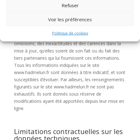
Refuser
Description des services fournis
Voir les préférences
Le site www.hadmelun.fr a pour objet de fournir une
information concernant l’ensemble des activités de la
Politique de cookies
société. Il ne pourra être tenue responsable des
omissions, des inexactitudes et des carences dans la
mise à jour, qu’elles soient de son fait ou du fait des
tiers partenaires qui lui fournissent ces informations.
Tous les informations indiquées sur le site
www.hadmelun.fr sont données à titre indicatif, et sont
susceptibles d’évoluer. Par ailleurs, les renseignements
figurants sur le site www.hadmelun.fr ne sont pas
exhaustifs. Ils sont donnés sous réserve de
modifications ayant été apportées depuis leur mise en
ligne.
Limitations contractuelles sur les
données techniques