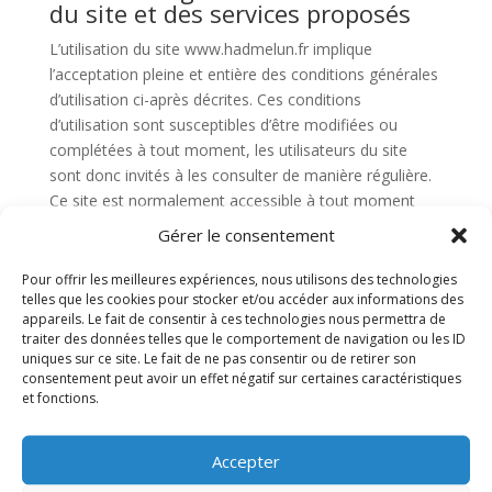
du site et des services proposés
L’utilisation du site www.hadmelun.fr implique
l’acceptation pleine et entière des conditions générales
d’utilisation ci-après décrites. Ces conditions
d’utilisation sont susceptibles d’être modifiées ou
complétées à tout moment, les utilisateurs du site
sont donc invités à les consulter de manière régulière.
Ce site est normalement accessible à tout moment
aux utilisateurs. Une interruption pour raison de
Gérer le consentement
maintenance technique peut être toutefois décidée par
www.hadmelun.fr, qui s’efforcera alors de
Pour offrir les meilleures expériences, nous utilisons des technologies
telles que les cookies pour stocker et/ou accéder aux informations des
communiquer préalablement aux utilisateurs les dates
appareils. Le fait de consentir à ces technologies nous permettra de
et heures de l’intervention. Le site www.hadmelun.fr est
traiter des données telles que le comportement de navigation ou les ID
mis à jour régulièrement. De la même façon, les
uniques sur ce site. Le fait de ne pas consentir ou de retirer son
mentions légales peuvent être modifiées à tout
consentement peut avoir un effet négatif sur certaines caractéristiques
et fonctions.
moment : elles s’imposent néanmoins à l’utilisateur qui
est invité à s’y référer le plus souvent possible afin d’en
prendre connaissance.
Accepter